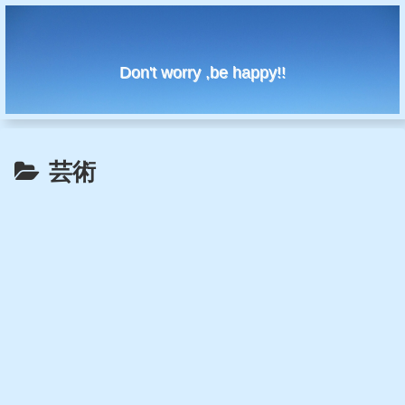
Don't worry ,be happy!!
芸術