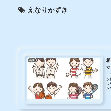
えなりかずき
相
芸能
マ
「
さ
わ
人