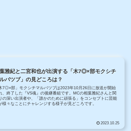
葉雅紀と二宮和也が出演する「木7◎×部モクシチ
ルバツブ」の見どころは？
木7◎×部」モクシチマルバツブは2023年10月26日に放送が開始
れ、終了した『VS魂』の後継番組です。MCの相葉雅紀さんと関
りの深い出演者や、「誰かのために頑張る」をコンセプトに芸能
が様々なことにチャレンジする様子が見どころです。
2023.10.25