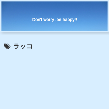
Don't worry ,be happy!!
ラッコ