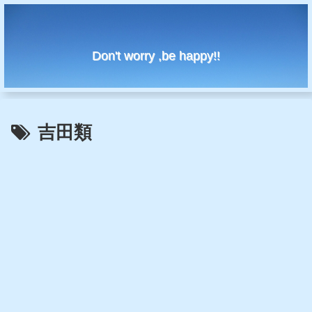
Don't worry ,be happy!!
吉田類