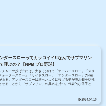
ンダースローってカッコイイ!!なんでサブマリン
て呼ぶの？【NPB プロ野球】
ッチャーの投げ方には、大きく分けて「オーバースロー」「スリ
クォータースロー」「サイドスロー」「アンダースロー」の4種
がある。アンダースローは潜ったように投げる姿が潜水艦を彷彿
させることから「サブマリン」の異名を持つ。代表的な選手とし
は山田久志、小林繁、松沼博久、渡辺俊介、高橋礼がいる。
2024.04.16