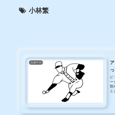
小林繁
ア
スポーツ
っ
ピ
ー
類
と
て