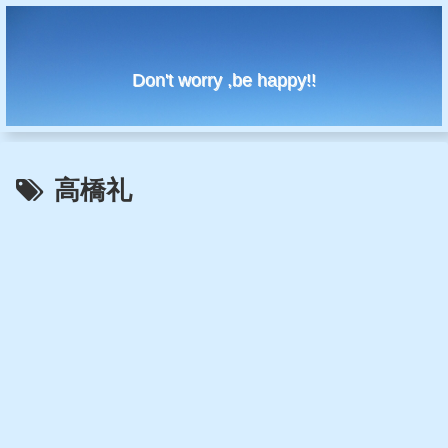
Don't worry ,be happy!!
高橋礼