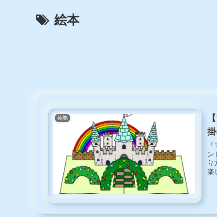
絵本
【
芸能
掛
「
ン
り
楽
だ